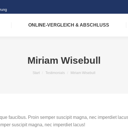
arung
ONLINE-VERGLEICH & ABSCHLUSS
Miriam Wisebull
Sie befinden sich hier:
Start
Testimonials
Miriam Wisebull
lerisque faucibus. Proin semper suscipit magna, nec imperdiet la
semper suscipit magna, nec imperdiet lacus!