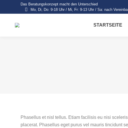
Das Beratungskonzept macht den Unterschied
Mo, Di, Do: 9-18 Uhr / Mi, Fr: 9-13 Uhr / Sa: nach Vereinb
STARTSEITE
Phasellus et nisl tellus. Etiam facilisis eu nisi sce
placerat. Phasellus eget purus vel mauris tincidunt 