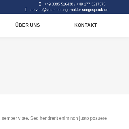
+49 3385 516438 / +49 177 3217575
service@versicherungsmakler-sengespeick.de
ÜBER UNS
KONTAKT
cus semper vitae. Sed hendrerit enim non justo posuere